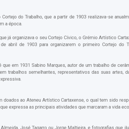
ortejo do Trabalho, que a partir de 1903 realizava-se anual
am a época.
ue já organizava o seu Cortejo Cívico, o Grémio Artístico Cart
de abril de 1903 para organizarem o primeiro Cortejo do Tr
até que em 1931 Sabino Marques, autor de um trabalho de cer
rem trabalhos semelhantes, representativos das suas artes, 
expressiva.
m doados ao Ateneu Artístico Cartaxense, o qual tem sido res
, que expressa as principais atividades que marcaram a vida e
 Almeida, José Tagarro ou Jorge Maltieira, e fotografias que il