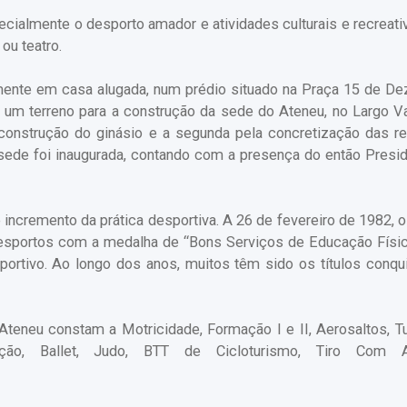
ialmente o desporto amador e atividades culturais e recreativ
 ou teatro.
lmente em casa alugada, num prédio situado na Praça 15 de D
 um terreno para a construção da sede do Ateneu, no Largo V
construção do ginásio e a segunda pela concretização das r
sede foi inaugurada, contando com a presença do então Presi
incremento da prática desportiva. A 26 de fevereiro de 1982, 
Desportos com a medalha de “Bons Serviços de Educação Físic
ortivo. Ao longo dos anos, muitos têm sido os títulos conqu
 Ateneu constam a Motricidade, Formação I e II, Aerosaltos, T
atação, Ballet, Judo, BTT de Cicloturismo, Tiro Com