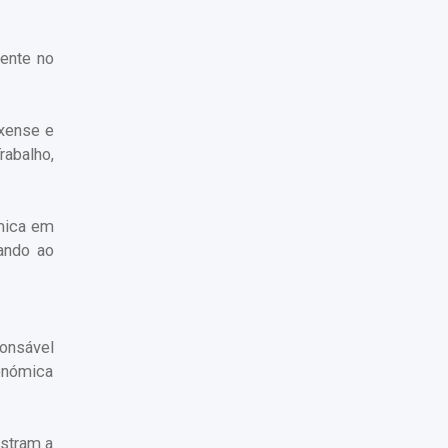
mente no
axense e
abalho,
âmica em
dando ao
ponsável
conómica
ustram a